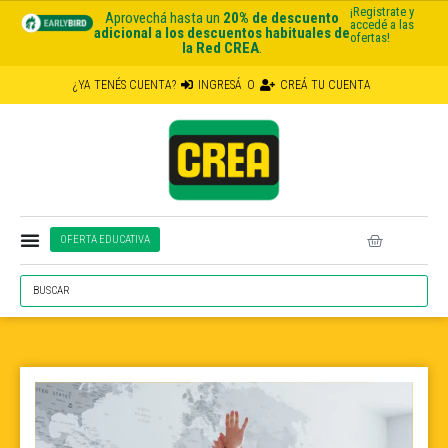
¡Registrate y
Aprovechá hasta un
20% de descuento
accedé a las
adicional a los descuentos habituales de
ofertas!
la Red CREA
.
¿YA TENÉS CUENTA?
INGRESÁ
O
CREÁ TU CUENTA
OFERTA EDUCATIVA