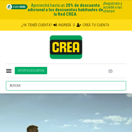
¡Registrate y
Aprovechá hasta un
20% de descuento
accedé a las
adicional a los descuentos habituales de
ofertas!
la Red CREA
.
¿YA TENÉS CUENTA?
INGRESÁ
O
CREÁ TU CUENTA
OFERTA EDUCATIVA