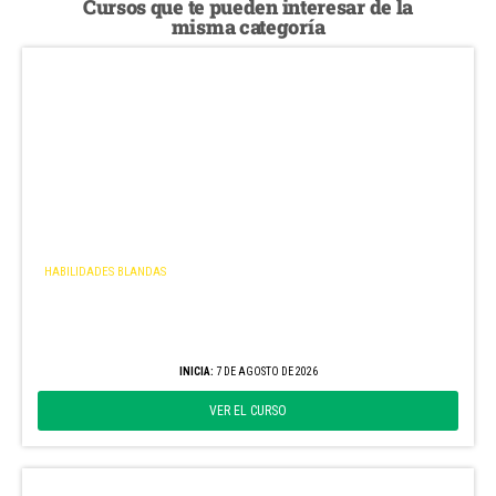
Cursos que te pueden interesar de la
misma categoría
HABILIDADES BLANDAS
Gerenciamiento de la empresa agropecuaria –
Nivel Inicial
EDICIÓN AGOSTO
INICIA:
7 DE AGOSTO DE 2026
VER EL CURSO