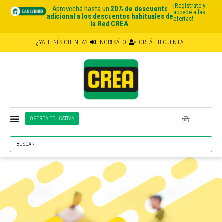
¡Registrate y
Aprovechá hasta un
20% de descuento
accedé a las
adicional a los descuentos habituales de
ofertas!
la Red CREA
.
¿YA TENÉS CUENTA?
INGRESÁ
O
CREÁ TU CUENTA
OFERTA EDUCATIVA