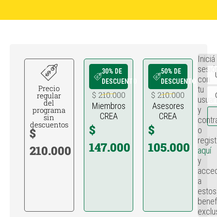
Iniciá
sesió
30% DE
50% DE
con
DESCUENTO
DESCUENTO
Precio
tu
$ 210.000
$ 210.000
regular
usuar
del
Miembros
Asesores
y
programa
CREA
CREA
sin
contr
descuentos
$
$
o
$
regist
147.000
105.000
210.000
aquí
y
acce
a
estos
benef
exclu