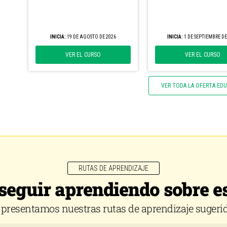
en lenguaje sencillo
Financieros
EDICIÓN AGOSTO
EDICIÓN SEPTIEMBRE
INICIA:
19 DE AGOSTO DE 2026
INICIA:
1 DE SEPTIEMBRE DE
VER EL CURSO
VER EL CURSO
VER TODA LA OFERTA EDU
RUTAS DE APRENDIZAJE
seguir aprendiendo sobre e
 presentamos nuestras rutas de aprendizaje sugeri