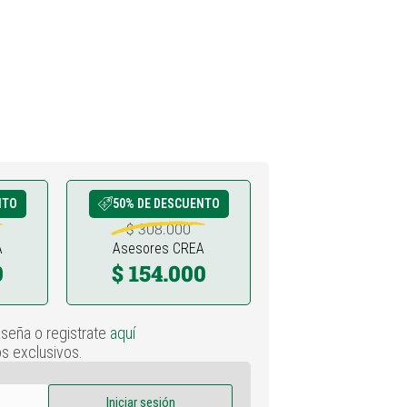
NTO
50% DE DESCUENTO
$ 308.000
A
Asesores CREA
0
$ 154.000
aseña o registrate
aquí
s exclusivos.
Iniciar sesión