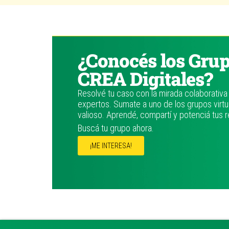
¿Conocés los Gru
CREA Digitales?
Resolvé tu caso con la mirada colaborativa 
expertos. Sumate a uno de los grupos virtu
valioso. Aprendé, compartí y potenciá tus r
Buscá tu grupo ahora.
¡ME INTERESA!