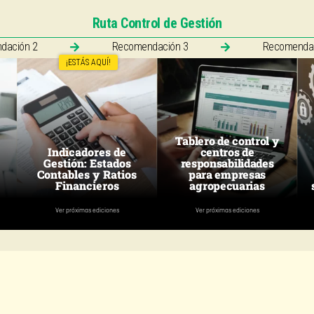
Ruta Control de Gestión
dación 2
Recomendación 3
Recomendac
¡ESTÁS AQUÍ!
Tablero de control y
Indicadores de
centros de
Gestión: Estados
responsabilidades
Contables y Ratios
para empresas
Financieros
agropecuarias
Ver próximas ediciones
Ver próximas ediciones