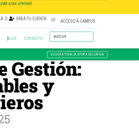
cedé a las ofertas!
SÁ
O
CREÁ TU CUENTA
ACCESO A CAMPUS
BLOG
CONTACTO
VOLVER A TODA LA OFERTA EDUCATIVA
e Gestión:
bles y
ieros
25