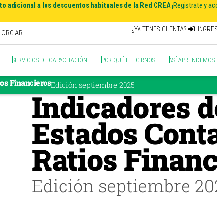
o adicional a los descuentos habituales de la Red CREA
.
¡Registrate y ac
¿YA TENÉS CUENTA?
INGRE
.ORG.AR
SERVICIOS DE CAPACITACIÓN
POR QUÉ ELEGIRNOS
ASÍ APRENDEMOS
FINANZAS
ios Financieros
Edición septiembre 2025
Indicadores d
Estados Conta
Ratios Financ
Edición septiembre 20