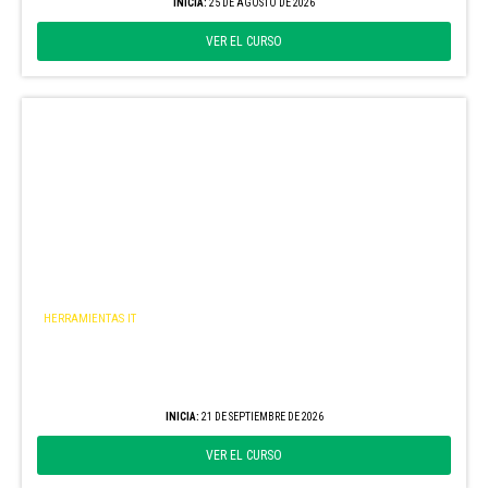
INICIA:
25 DE AGOSTO DE 2026
VER EL CURSO
HERRAMIENTAS IT
Excel para empresas agropecuarias – Nivel
Avanzado
EDICIÓN SEPTIEMBRE
INICIA:
21 DE SEPTIEMBRE DE 2026
VER EL CURSO