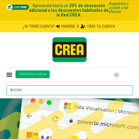
¡Registrate y
Aprovechá hasta un
20% de descuento
accedé a las
adicional a los descuentos habituales de
ofertas!
la Red CREA
.
¿YA TENÉS CUENTA?
INGRESÁ
O
CREÁ TU CUENTA
OFERTA EDUCATIVA