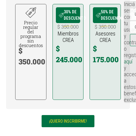
Iniciá
sesió
30% DE
50% DE
con
DESCUENTO
DESCUENTO
Precio
tu
$ 350.000
$ 350.000
regular
usuar
del
Miembros
Asesores
y
programa
CREA
CREA
sin
contr
descuentos
$
$
o
$
regist
245.000
175.000
350.000
aquí
y
acce
a
estos
benef
exclu
¡QUIERO INSCRIBIRME!