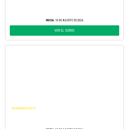
Fórmulas en Excel
EDICIÓN AGOSTO
INICIA:
10 DE AGOSTO DE 2026
VER EL CURSO
HERRAMIENTAS IT
Teledetección y GIS – Nivel Inicial
EDICIÓN AGOSTO