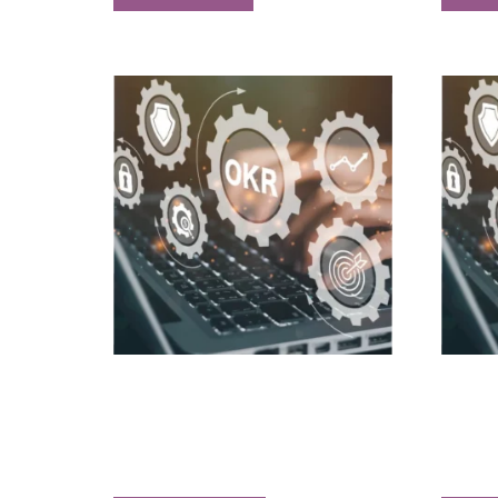
Taller de diseño y seguimiento de OKRs
Taller 
$
264.000,00
$
494.00
Agregar al carrito
Agregar 