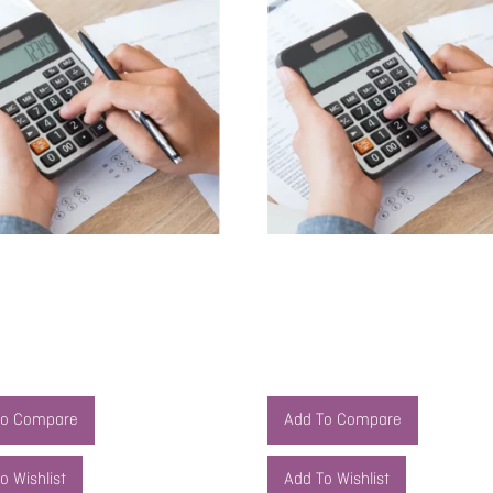
ores de Gestión: Estados
Indicadores de Gestión: Estados
es y Ratios Financieros
Contables y Ratios Financieros
0,00
$
408.000,00
al carrito
Agregar al carrito
To Compare
Add To Compare
o Wishlist
Add To Wishlist