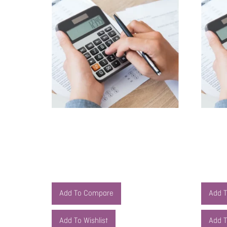
Indicadores de Gestión: Estados
Indicad
Contables y Ratios Financieros
Contabl
$
308.000,00
$
308.00
Agregar al carrito
Agregar 
Add To Compare
Add 
Add To Wishlist
Add T