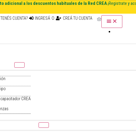
o adicional a los descuentos habituales de la Red CREA
.
¡Registrate y ac
 TENÉS CUENTA?
INGRESÁ
O
CREÁ TU CUENTA
ACCESO A
 SOMOS
ión
ipo
 capacitador CREA
anzas
S DE CAPACITACIÓN