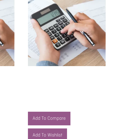
Indicadores de Gestión: Estados
Contables y Ratios Financieros
$
494.000,00
Agregar al carrito
Add To Compare
Add To Wishlist